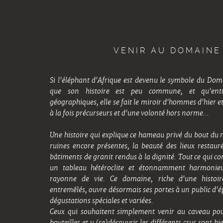
VENIR AU DOMAINE
Si l'éléphant d'Afrique est devenu le symbole du Doma
que son histoire est peu commune, et qu'entr
géographiques, elle se fait le miroir d'hommes d'hier et
à la fois précurseurs et d'une volonté hors norme...
Une histoire qui explique ce hameau privé du bout du 
ACCU
NOTR
ruines encore présentes, la beauté des lieux restauré
NOTR
bâtiments de granit rendus à la dignité. Tout ce qui c
NOS 
un tableau hétéroclite et étonnamment harmoni
A LA
rayonne de vie. Ce domaine, riche d'une histoir
MED
entremêlés, ouvre désormais ses portes à un public d'é
CON
dégustations spéciales et variées.
ACC
Ceux qui souhaitent simplement venir au caveau pou
bouteilles et y (re)découvrir les différents crus sont b