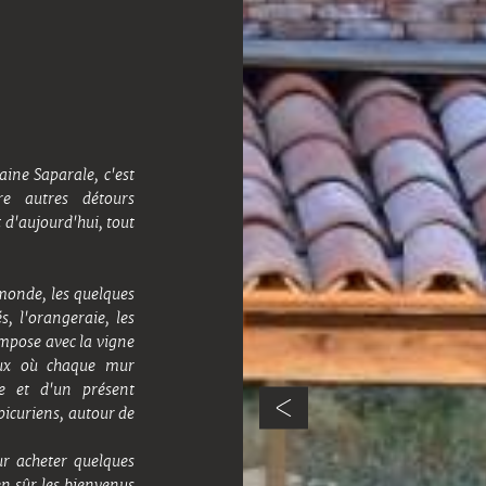
ine Saparale, c'est
e autres détours
 d'aujourd'hui, tout
monde, les quelques
EIL
NOS VINS
INFORMATIONS DE CONTACT
E HISTOIRE
s, l'orangeraie, les
Domaine Saparale
CUVÉE SAPARALE
Vallée de l'Ortolo
E VIGNOBLE
ompose avec la vigne
20100, Sartène
CUVÉE CASTEDDU
CÉPAGES
eux où chaque mur
CUVÉE NATURA
Email
: contact@saparale.com
Telephone
: 04 20 02 60 38
 CAVE
OENOTECA
e et d'un présent
IATHÈQUE
TARIFS ET VENTE EN
picuriens, autour de
LIGNE
TACT
ÈS
r acheter quelques
ien sûr les bienvenus